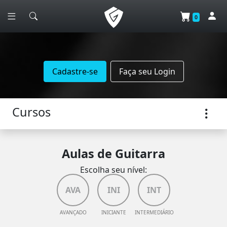
0
Cadastre-se
Faça seu Login
Cursos
Aulas de Guitarra
Escolha seu nível:
AVA
INI
INT
AVANÇADO
INICIANTE
INTERMEDIÁRIO