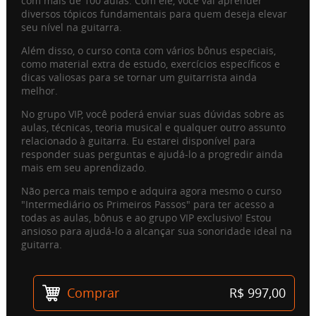
com mais de 100 aulas. Com ele, você vai aprender
diversos tópicos fundamentais para quem deseja elevar
seu nível na guitarra.
Além disso, o curso conta com vários bônus especiais,
como material extra de estudo, exercícios específicos e
dicas valiosas para se tornar um guitarrista ainda
melhor.
No grupo VIP, você poderá enviar suas dúvidas sobre as
aulas, técnicas, teoria musical e qualquer outro assunto
relacionado à guitarra. Eu estarei disponível para
responder suas perguntas e ajudá-lo a progredir ainda
mais em seu aprendizado.
Não perca mais tempo e adquira agora mesmo o curso
"Intermediário os Primeiros Passos" para ter acesso a
todas as aulas, bônus e ao grupo VIP exclusivo! Estou
ansioso para ajudá-lo a alcançar sua sonoridade ideal na
guitarra.
Comprar
R$ 997,00