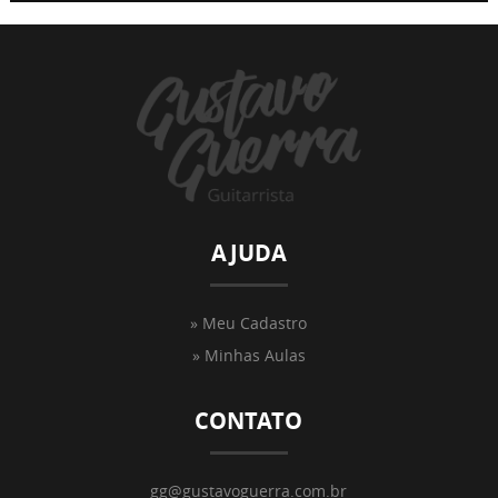
AJUDA
» Meu Cadastro
» Minhas Aulas
CONTATO
gg@gustavoguerra.com.br