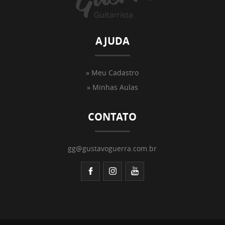
AJUDA
» Meu Cadastro
» Minhas Aulas
CONTATO
gg@gustavoguerra.com.br