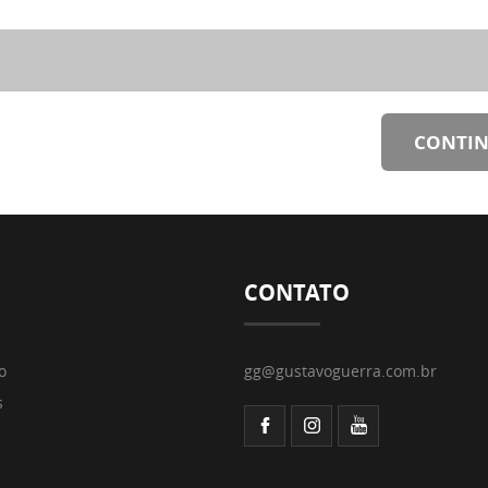
CONTI
CONTATO
o
gg@gustavoguerra.com.br
s