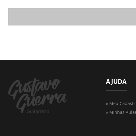
AJUDA
» Meu Cadastr
» Minhas Aula